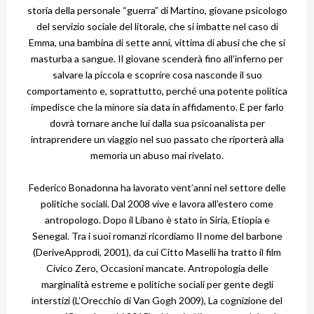
storia della personale “guerra” di Martino, giovane psicologo
del servizio sociale del litorale, che si imbatte nel caso di
Emma, una bambina di sette anni, vittima di abusi che che si
masturba a sangue. Il giovane scenderà fino all’inferno per
salvare la piccola e scoprire cosa nasconde il suo
comportamento e, soprattutto, perché una potente politica
impedisce che la minore sia data in affidamento. E per farlo
dovrà tornare anche lui dalla sua psicoanalista per
intraprendere un viaggio nel suo passato che riporterà alla
memoria un abuso mai rivelato.
Federico Bonadonna ha lavorato vent’anni nel settore delle
politiche sociali. Dal 2008 vive e lavora all’estero come
antropologo. Dopo il Libano è stato in Siria, Etiopia e
Senegal. Tra i suoi romanzi ricordiamo Il nome del barbone
(DeriveApprodi, 2001), da cui Citto Maselli ha tratto il film
Civico Zero, Occasioni mancate. Antropologia delle
marginalità estreme e politiche sociali per gente degli
interstizi (L’Orecchio di Van Gogh 2009), La cognizione del