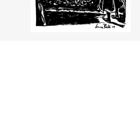
LIBRERIA IN VIAGGIO
Letteratura
LIBRI AL CENTRO
Promozione e produzione di opere letterarie e
di divulgazione scientifica, dell’arte e