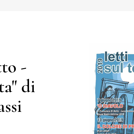
to -
ta" di
ssi