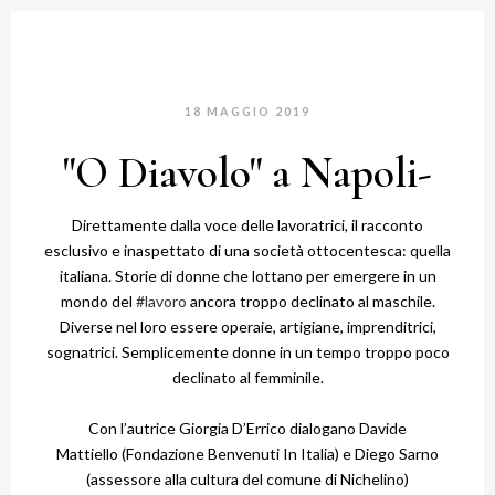
18 MAGGIO 2019
"O Diavolo" a Napoli-
Direttamente dalla voce delle lavoratrici, il racconto
esclusivo e inaspettato di una società ottocentesca: quella
italiana. Storie di donne che lottano per emergere in un
mondo del
#lavoro
ancora troppo declinato al maschile.
Diverse nel loro essere operaie, artigiane, imprenditrici,
sognatrici. Semplicemente donne in un tempo troppo poco
declinato al femminile.
Con l’autrice
Giorgia D’Errico
dialogano
Davide
Mattiello
(
Fondazione Benvenuti In Italia
) e
Diego Sarno
(assessore alla cultura del comune di Nichelino)