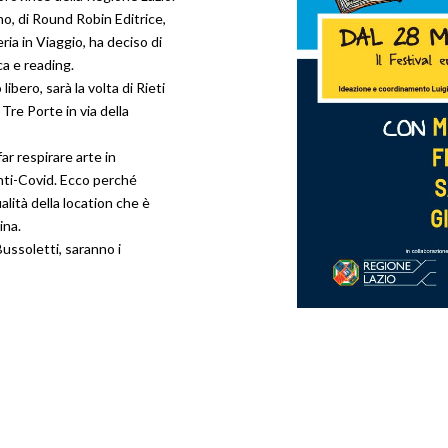
no, di Round Robin Editrice,
ria in Viaggio, ha deciso di
ca e reading.
bero, sarà la volta di Rieti
 Tre Porte in via della
far respirare arte in
anti-Covid. Ecco perché
lità della location che è
ina.
 Bussoletti, saranno i