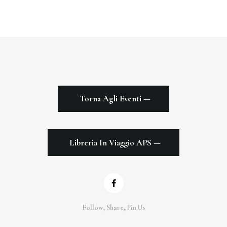
Torna Agli Eventi —
Libreria In Viaggio APS —
Follow, Share, Pin Us