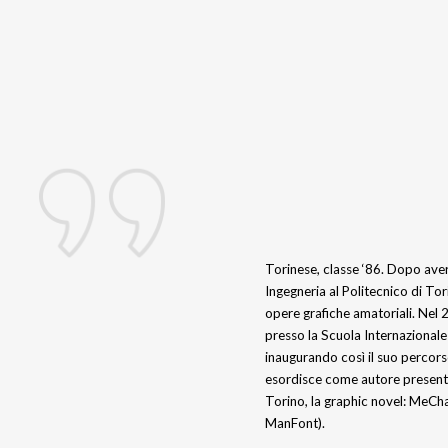
Torinese, classe ‘86. Dopo aver f
Ingegneria al Politecnico di To
opere grafiche amatoriali. Nel 2
presso la Scuola Internazionale
inaugurando così il suo percor
esordisce come autore presenta
Torino, la graphic novel: MeCh
ManFont).