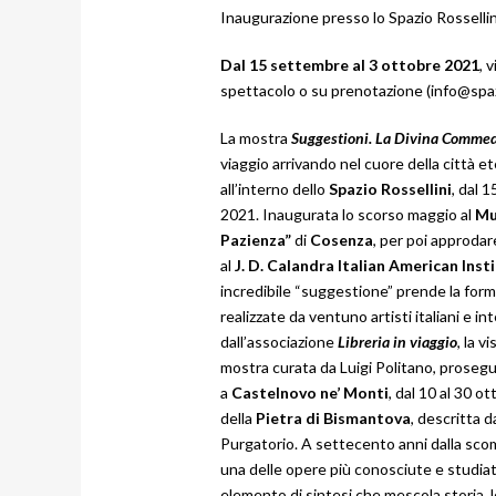
Inaugurazione presso lo Spazio Rossellin
Dal 15 settembre al 3 ottobre 2021
, 
spettacolo o su prenotazione (info@spazio
La mostra
Suggestioni. La Divina Commedi
viaggio arrivando nel cuore della città e
all’interno dello
Spazio Rossellini
, dal 
2021. Inaugurata lo scorso maggio al
Mu
Pazienza”
di
Cosenza
, per poi approdar
al
J. D. Calandra Italian American Inst
incredibile “suggestione” prende la form
realizzate da ventuno artisti italiani e in
dall’associazione
Libreria in
viaggio
, la v
mostra curata da Luigi Politano, prosegu
a
Castelnovo ne’ Monti
, dal 10 al 30 o
della
Pietra di
Bismantova
, descritta d
Purgatorio. A settecento anni dalla sc
una delle opere più conosciute e studia
elemento di sintesi che mescola storia, l