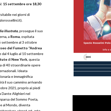
i:
15 settembre ore 18,30
visitabile nei giorni di
rossellini.it).
a illustrata
, prosegue il suo
terna, a
Roma
, ospitata
15 settembre al 3 ottobre
seo del Fumetto “Andrea
e dal 4 luglio al 10 settembre
itute
di
New York
, questa
a di 40 straordinarie opere
ternazionali. Ideata
isionaria e immaginifica
irà il suo cammino arrivando
ttobre 2021, proprio ai piedi
a Dante Alighieri nel
omparsa del Sommo Poeta,
te al Mondo, diventa
etteratura, street art, arte