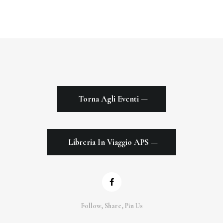
Torna Agli Eventi —
Libreria In Viaggio APS —
Follow, Share, Pin Us