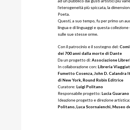
ad un pubblico dai gusti artistici più varie
l’eterogeneità più spiccata, la dimension
Poeta.
Questi, a suo tempo, fu per primo un a
lingua e di linguaggi e questa collezione
sulle sue stesse orme.
Con il patrocinio e il sostegno del:
Comit
dei 700 anni dalla morte di Dante
Da un progetto di:
Associazione Libreri
In collaborazione con:
Libreria Viaggia
Fumetto Cosenza, John D. Calandra
I
di New York, Round Robin Editrice
Curatore:
Luigi Politano
Responsabile progetto:
Lucia Guarano
Ideazione progetto e direzione artistica
Politano, Luca Scornaienchi, Museo 