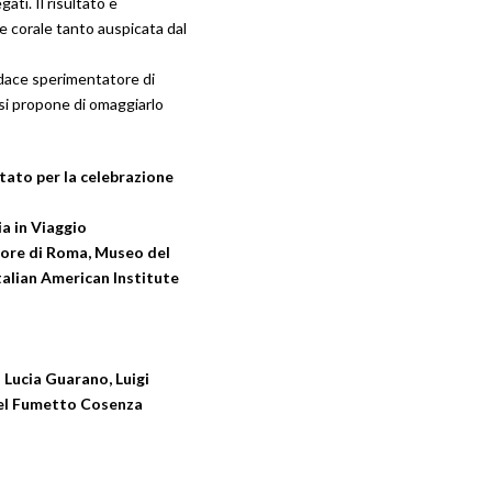
gati. Il risultato è
e corale tanto auspicata dal
udace sperimentatore di
 si propone di omaggiarlo
ato per la celebrazione
a in Viaggio
tore di Roma, Museo del
talian American Institute
:
Lucia Guarano, Luigi
del Fumetto Cosenza