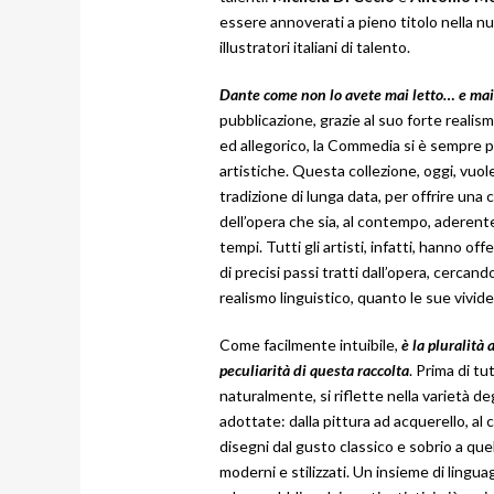
essere annoverati a pieno titolo nella n
illustratori italiani di talento.
Dante come non lo avete mai letto… e mai
pubblicazione, grazie al suo forte realism
ed allegorico, la Commedia si è sempre 
artistiche. Questa collezione, oggi, vuol
tradizione di lunga data, per offrire una 
dell’opera che sia, al contempo, aderente 
tempi. Tutti gli artisti, infatti, hanno of
di precisi passi tratti dall’opera, cercand
realismo linguistico, quanto le sue vivid
Come facilmente intuibile,
è la pluralità 
peculiarità di questa raccolta
. Prima di tu
naturalmente, si riflette nella varietà deg
adottate: dalla pittura ad acquerello, al c
disegni dal gusto classico e sobrio a quel
moderni e stilizzati. Un insieme di linguag