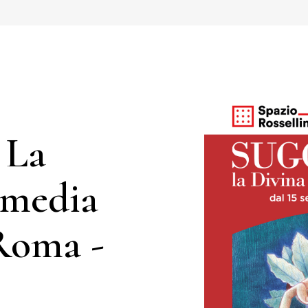
 La
media
 Roma -