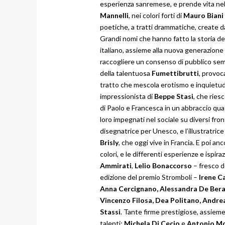
esperienza sanremese, e prende vita nel
Mannelli
, nei colori forti di
Mauro Biani
poetiche, a tratti drammatiche, create da
Grandi nomi che hanno fatto la storia d
italiano, assieme alla nuova generazione 
raccogliere un consenso di pubblico sem
della talentuosa
Fumettibrutti
, provoc
tratto che mescola erotismo e inquietudi
impressionista di
Beppe Stasi
, che riesc
di Paolo e Francesca in un abbraccio quas
loro impegnati nel sociale su diversi fro
disegnatrice per Unesco, e l’illustratrice 
Brisly
, che oggi vive in Francia. E poi an
colori, e le differenti esperienze e ispira
Ammirati
,
Lelio Bonaccorso
– fresco de
edizione del premio Stromboli –
Irene C
Anna Cercignano, Alessandra De Berar
Vincenzo Filosa, Dea Politano, Andr
Stassi
. Tante firme prestigiose, assieme
talenti:
Michela Di Cecio
e
Antonio M