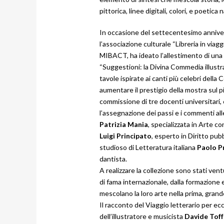
pittorica, linee digitali, colori, e poetica 
In occasione del settecentesimo anniver
l’associazione culturale “Libreria in viaggi
MIBACT, ha ideato l’allestimento di una 
“Suggestioni: la Divina Commedia illustra
tavole ispirate ai canti più celebri del
aumentare il prestigio della mostra sul p
commissione di tre docenti universitari,
l’assegnazione dei passi e i commenti alle
Patrizia Mania
, specializzata in Arte c
Luigi Principato
, esperto in Diritto pubb
studioso di Letteratura italiana
Paolo P
dantista.
A realizzare la collezione sono stati vent
di fama internazionale, dalla formazione e 
mescolano la loro arte nella prima, gran
Il racconto del Viaggio letterario per ecc
dell’illustratore e musicista
Davide Toff