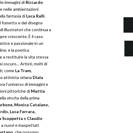
le immagini di
Riccardo
e nelle ambientazioni
lla fantasia di
Luca Ralli
.
el fumetto e del disegno
di illustratori che continua a
pre crescente. È il caso
atrice e passionale in un
ne, e la poetica
e a restituire la vita stessa
i oscuro… Artisti, molti di
nti, come
La Tram
,
e attivista siriana
Diala
cora l’universo di immagini e
zioni pittoriche di
Mattia
lla vincita della prima
arbone, Monica Catalano,
dis, Luca Ferrara,
ea Scoppetta
e
Claudio
 a nuovi e inaspettati
ontano
, che possono