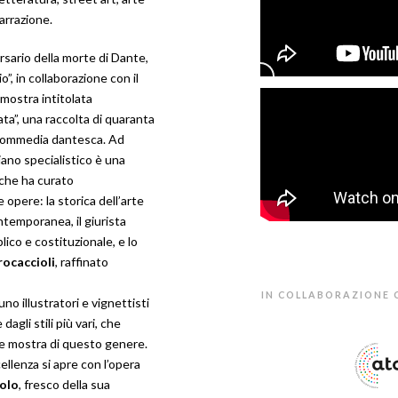
narrazione.
sario della morte di Dante,
o”, in collaborazione con il
mostra intitolata
ta”, una raccolta di quaranta
la Commedia dantesca. Ad
iano specialistico è una
 che ha curato
 opere: la storica dell’arte
ontemporanea, il giurista
lico e costituzionale, e lo
rocaccioli
, raffinato
IN COLLABORAZIONE 
uno illustratori e vignettisti
dagli stili più vari, che
de mostra di questo genere.
ellenza si apre con l’opera
olo
, fresco della sua