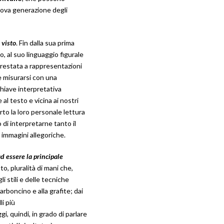
uova generazione degli
 visto
. Fin dalla sua prima
o, al suo linguaggio figurale
prestata a rappresentazioni
e misurarsi con una
chiave interpretativa
al testo e vicina ai nostri
ferto la loro personale lettura
o di interpretarne tanto il
e immagini allegoriche.
ad essere la principale
tto, pluralità di mani che,
li stili e delle tecniche
arboncino e alla grafite; dai
li più
gi, quindi, in grado di parlare