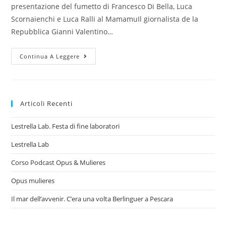
presentazione del fumetto di Francesco Di Bella, Luca
Scornaienchi e Luca Ralli al MamamuIl giornalista de la
Repubblica Gianni Valentino…
24
Continua A Leggere
Maggio
2019
|
“O
Diavolo”
A
Articoli Recenti
Napoli
Lestrella Lab. Festa di fine laboratori
Lestrella Lab
Corso Podcast Opus & Mulieres
Opus mulieres
Il mar dell’avvenir. C’era una volta Berlinguer a Pescara