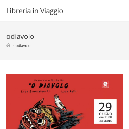
Salta
Libreria in Viaggio
al
contenuto
odiavolo
>
odiavolo