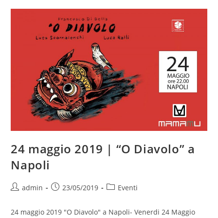
Sul
Tetto
–
“O
Diavolo”
Di
Francesco
DI
Bella
24 maggio 2019 | “O Diavolo” a
Napoli
Autore
Articolo
Categoria
admin
23/05/2019
Eventi
dell'articolo:
pubblicato:
dell'articolo:
24 maggio 2019 "O Diavolo" a Napoli- Venerdi 24 Maggio