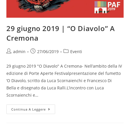
29 giugno 2019 | “O Diavolo” A
Cremona
Autore
Articolo
Categoria
admin
27/06/2019
Eventi
dell'articolo:
pubblicato:
dell'articolo:
29 giugno 2019 "O Diavolo" A Cremona- Nell’ambito della IV
edizione di Porte Aperte Festivalpresentazione del fumetto
‘O Diavolo, scritto da Luca Scornaienchi e Francesco Di
Bella e disegnato da Luca Ralli.L’incontro con Luca
Scornaienchi e…
29
Continua A Leggere
Giugno
2019
|
“O
Diavolo”