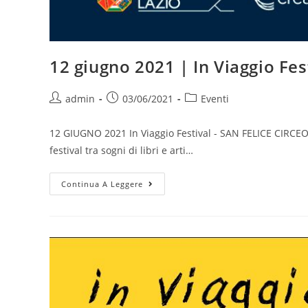
12 giugno 2021 | In Viaggio Fe
Autore
Articolo
Categoria
admin
03/06/2021
Eventi
dell'articolo:
pubblicato:
dell'articolo:
12 GIUGNO 2021 In Viaggio Festival - SAN FELICE CIRCEO (L
festival tra sogni di libri e arti…
12
Continua A Leggere
Giugno
2021
|
In
Viaggio
Festival
–
SAN
FELICE
CIRCEO
(LATINA)