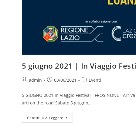
5 giugno 2021 | In Viaggio Fes
Autore
Articolo
Categoria
admin
03/06/2021
Eventi
dell'articolo:
pubblicato:
dell'articolo:
5 GIUGNO 2021 In Viaggio Festival - FROSINONE - Arriva a F
arti on the road”Sabato 5 giugno…
5
Continua A Leggere
Giugno
2021
|
In