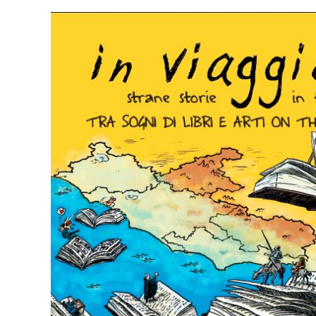
Viaggio
Festival
–
FROSINONE